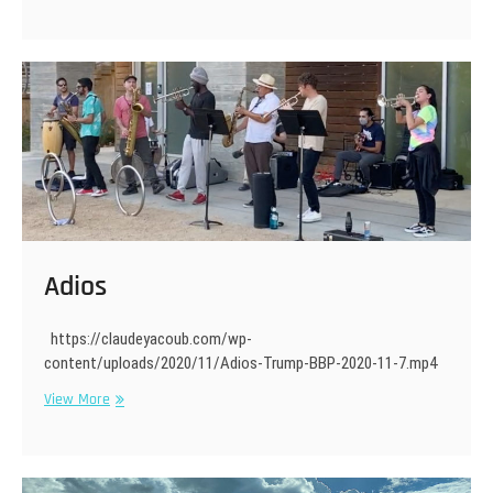
TC
#8
–
Un
an
!
Adios
https://claudeyacoub.com/wp-
content/uploads/2020/11/Adios-Trump-BBP-2020-11-7.mp4
Adios
View More