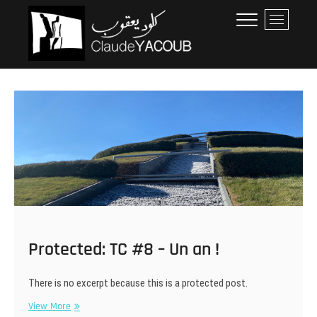
Skip
Claude Yacoub
ARCHITECTE
M
to
e
content
n
u
B
u
t
t
o
n
Protected: TC #8 – Un an !
There is no excerpt because this is a protected post.
Protected:
View More