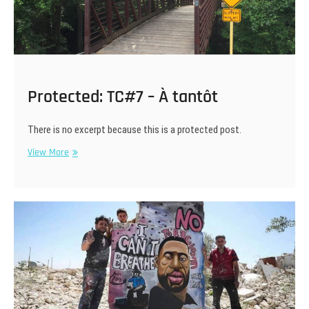
Protected: TC#7 – À tantôt
There is no excerpt because this is a protected post.
Protected:
View More
TC#7
–
À
tantôt