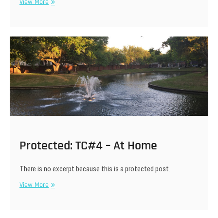
SA
View More
vs
Covid-
19
Protected: TC#4 – At Home
There is no excerpt because this is a protected post.
Protected:
View More
TC#4
–
At