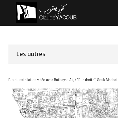
Skip
Claude Ya
ARCHITECTE
to
content
Les autres
Projet installation vidéo avec Buthayna Ali, / “Rue droite“, Souk Madha