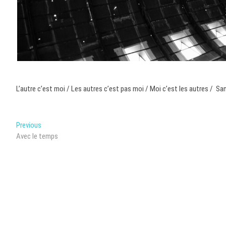
L’autre c’est moi / Les autres c’est pas moi / Moi c’est les autres / San
Post
Previous
Previous
post:
Avec le temps
navigation