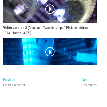
Vidéo version 2
(Musique : “Avec le temps“, Philippe Léotard,
1993 – Durée : 3’27”)
Post
Previous
Next
Previous
Next
post:
post:
Larmes d’espoir
Les autres
navigation