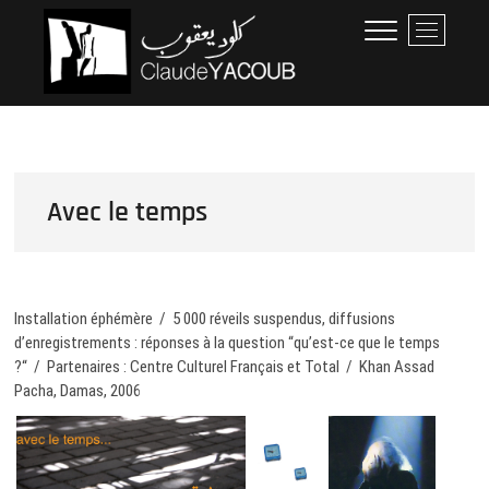
Skip
Claude Yacoub
ARCHITECTE
M
to
e
content
n
u
B
u
t
t
Avec le temps
o
n
Installation éphémère / 5 000 réveils suspendus, diffusions
d’enregistrements : réponses à la question “qu’est-ce que le temps
?“ / Partenaires : Centre Culturel Français et Total / Khan Assad
Pacha, Damas, 2006