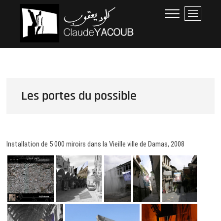
Skip
Claude Yacoub
ARCHITECTE
M
to
e
content
n
u
B
u
t
t
Les portes du possible
o
n
Installation de 5 000 miroirs dans la Vieille ville de Damas, 2008