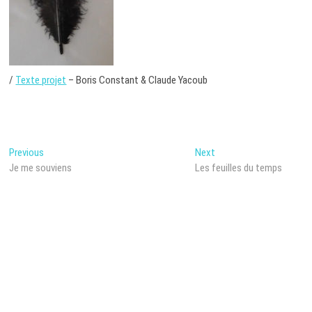
/
Texte projet
– Boris Constant & Claude Yacoub
Post
Previous
Next
Previous
Next
post:
post:
Je me souviens
Les feuilles du temps
navigation