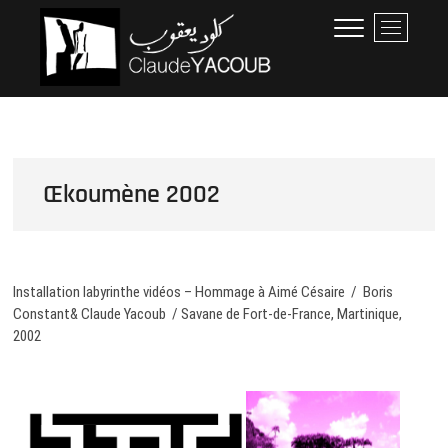
Skip
Claude Yacoub
ARCHITECTE
M
to
e
content
n
u
B
u
t
t
Œkoumène 2002
o
n
Installation labyrinthe vidéos – Hommage à Aimé Césaire / Boris
Constant& Claude Yacoub / Savane de Fort-de-France, Martinique,
2002