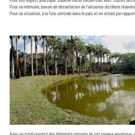
Pour son aspect plastique, sublime miroir nature-ciel, avec toutes ses l
Pour sa mémoire, bassin de décantation de l’ancienne distillerie réaména
Pour sa situation, à la fois centrale dans le parc et en retrait par rappo
Avec un total respect des éléments naturels de cet espace aquatique, a