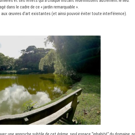
umières et ses reflets qui à chaque instant redéfinissent autrement le lieu.
gé dans le cadre de ce « jardin remarquable ».
rt aux œuvres d’art existantes (et ainsi pouvoir éviter toute interférence).
vec une approche subtile de cet érème, seul espace “inhabité“ du domaine, no