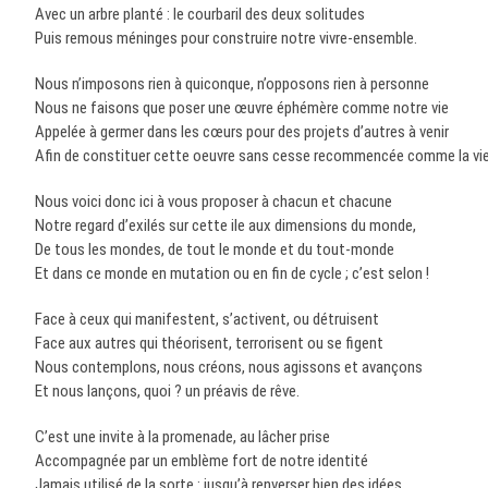
Avec un arbre planté : le courbaril des deux solitudes
Puis remous méninges pour construire notre vivre-ensemble.
Nous n’imposons rien à quiconque, n’opposons rien à personne
Nous ne faisons que poser une œuvre éphémère comme notre vie
Appelée à germer dans les cœurs pour des projets d’autres à venir
Afin de constituer cette oeuvre sans cesse recommencée comme la vie
Nous voici donc ici à vous proposer à chacun et chacune
Notre regard d’exilés sur cette ile aux dimensions du monde,
De tous les mondes, de tout le monde et du tout-monde
Et dans ce monde en mutation ou en fin de cycle ; c’est selon !
Face à ceux qui manifestent, s’activent, ou détruisent
Face aux autres qui théorisent, terrorisent ou se figent
Nous contemplons, nous créons, nous agissons et avançons
Et nous lançons, quoi ? un préavis de rêve.
C’est une invite à la promenade, au lâcher prise
Accompagnée par un emblème fort de notre identité
Jamais utilisé de la sorte : jusqu’à renverser bien des idées