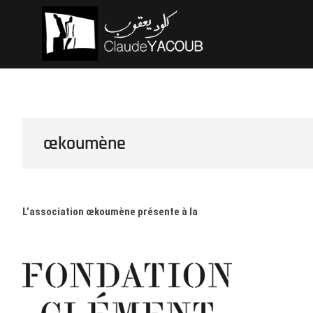
Skip
Claude Ya
ARCHITECTE
to
content
œkoumène
L’association œkoumène présente à la