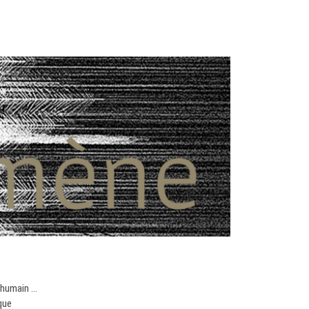
e humain …
que