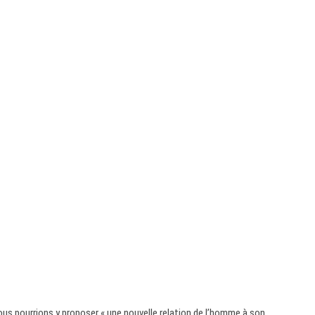
us pourrions y proposer « une nouvelle relation de l’homme à son