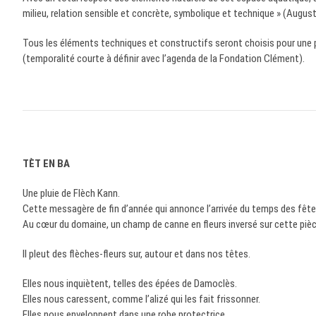
milieu, relation sensible et concrète, symbolique et technique » (August
Tous les éléments techniques et constructifs seront choisis pour une pr
(temporalité courte à définir avec l’agenda de la Fondation Clément).
TÈT EN BA
Une pluie de Flèch Kann.
Cette messagère de fin d’année qui annonce l’arrivée du temps des fête
Au cœur du domaine, un champ de canne en fleurs inversé sur cette pièc
Il pleut des flèches-fleurs sur, autour et dans nos têtes.
Elles nous inquiètent, telles des épées de Damoclès.
Elles nous caressent, comme l’alizé qui les fait frissonner.
Elles nous enveloppent dans une robe protectrice.