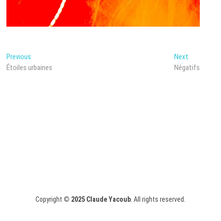
Post
Previous
Next
Previous
Next
post:
post:
Étoiles urbaines
Négatifs
navigation
Copyright
© 2025
Claude Yacoub
. All rights reserved.