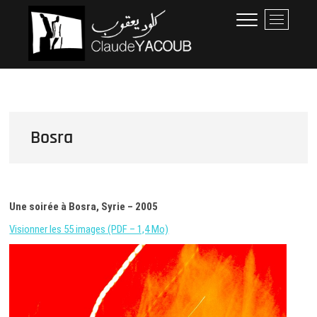
Skip
Claude Yacoub
ARCHITECTE
M
to
e
content
n
u
B
u
t
t
Bosra
o
n
Une soirée à Bosra, Syrie – 2005
Visionner les 55 images (PDF – 1,4 Mo)