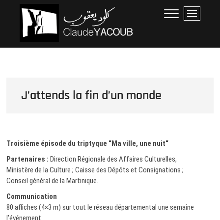
Skip
Claude Yacoub
ARCHITECTE
M
to
e
content
n
u
B
u
t
t
J’attends la fin d’un monde
o
n
Troisième épisode du triptyque “Ma ville, une nuit“
Partenaires :
Direction Régionale des Affaires Culturelles,
Ministère de la Culture ; Caisse des Dépôts et Consignations ;
Conseil général de la Martinique.
Communication
80 affiches (4×3 m) sur tout le réseau départemental une semaine
l’événement.